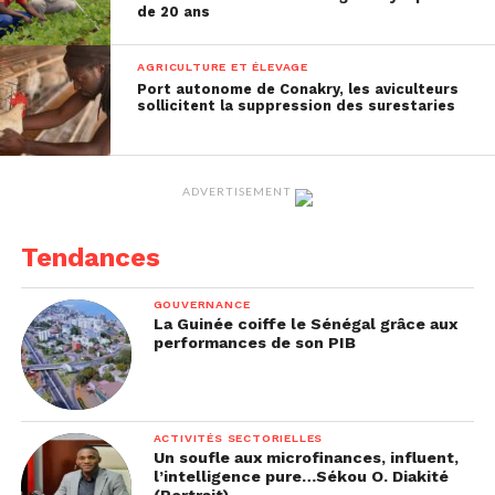
de 20 ans
AGRICULTURE ET ÉLEVAGE
Port autonome de Conakry, les aviculteurs
sollicitent la suppression des surestaries
ADVERTISEMENT
Tendances
GOUVERNANCE
« Durant cette semaine, j’étais seule avec l’aide de
La Guinée coiffe le Sénégal grâce aux
performances de son PIB
mon neveu de 15 ans qui m’aidait à manipuler les
raccords pour ne pas abîmer les pastèques.
Heureusement, grâce au soutien de mon père et de
ma tutrice, j’ai pu trouver deux personnes
ACTIVITÉS SECTORIELLES
sérieuses pour l’arrosage. Mes plants de
Un soufle aux microfinances, influent,
l’intelligence pure…Sékou O. Diakité
pastèques ont maintenant un mois, ils sont en bon