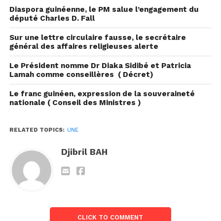
Diaspora guinéenne, le PM salue l’engagement du
député Charles D. Fall
Sur une lettre circulaire fausse, le secrétaire
général des affaires religieuses alerte
« Pour être franche, j’ai rencontré assez de
difficultés. Mais comme l’agriculture est un
Le Président nomme Dr Diaka Sidibé et Patricia
métier que j’aime depuis ma tendre enfance, j’ai
Lamah comme conseillères ( Décret)
persévéré, » m’abordait-elle en substance.
Le franc guinéen, expression de la souveraineté
nationale ( Conseil des Ministres )
Elle travaille la terre mais à Boffa, il est difficile de
trouver une main d’œuvre.« Sincèrement, j’ai
RELATED TOPICS:
UNE
rencontré beaucoup de difficultés dans ma zone :
les jeunes n’aiment pas le travail de la terre. Ils
Djibril BAH
cherchent l’argent facile et peuvent empocher
votre argent sans faire le travail. Ils pensent que
l’agriculture est une tâche pénible et sans valeur.
Ils préfèrent aller travailler dans les sociétés
chinoises sans aucune compétence. La localité
CLICK TO COMMENT
remplie d’entreprises, il est très difficile de