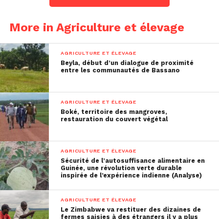
trouver une main d’œuvre motivée. »
More in Agriculture et élevage
Elle indique que : « Pendant la saison sèche, j’avais
engagé deux personnes pour l’arrosage que je
AGRICULTURE ET ÉLEVAGE
payais chaque fin de mois puisque j’utilise une
Beyla, début d’un dialogue de proximité
motopompe et des raccords en PVC. Au début, tout
entre les communautés de Bassano
allait bien mais quand que je me suis déplacée
pour une formation à Conakry, j’ai découvert à
AGRICULTURE ET ÉLEVAGE
mon retour que mes jeunes plants manquaient
Boké, territoire des mangroves,
cruellement d’eau. J’ai dû abandonner ma
restauration du couvert végétal
formation pendant une semaine pour ne pas
perdre les millions investis, en attendant de
AGRICULTURE ET ÉLEVAGE
trouver des personnes loyales.»
Sécurité de l’autosuffisance alimentaire en
Guinée, une révolution verte durable
inspirée de l’expérience indienne (Analyse)
AGRICULTURE ET ÉLEVAGE
Le Zimbabwe va restituer des dizaines de
fermes saisies à des étrangers il y a plus