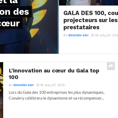
t la
ion des
GALA DES 100, co
projecteurs sur les
cœur
prestataires
BY
IBRAHIMA BAH
19 JUILLET 20
L’innovation au cœur du Gala top
100
BY
IBRAHIMA BAH
18 JUILLET 2025
Lors du Gala des 100 entreprises les plus dynamiques,
Conakry célébrera le dynamisme et va récompenser...