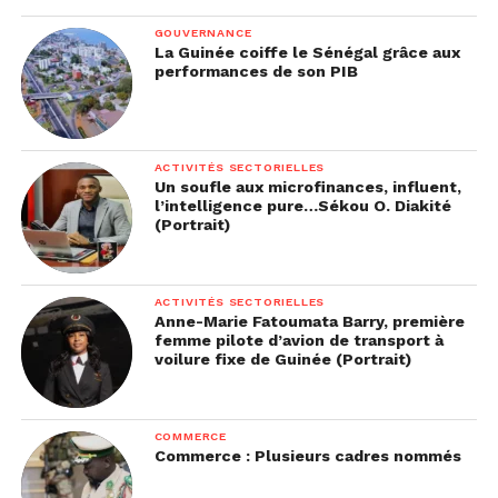
L’objectif est double : sensibiliser sur les droits
GOUVERNANCE
des femmes et offrir un espace de visibilité à des
La Guinée coiffe le Sénégal grâce aux
performances de son PIB
parcours féminins souvent invisibles dans les
médias traditionnels.
Elle y anime l’émission Boss Lady, centrée sur les
ACTIVITÉS SECTORIELLES
trajectoires professionnelles et personnelles de
Un soufle aux microfinances, influent,
femmes guinéennes.
l’intelligence pure…Sékou O. Diakité
(Portrait)
« Il faut montrer des exemples positifs, raconter
les histoires réelles derrière les carrières »,
ACTIVITÉS SECTORIELLES
résume-t-elle.
Anne-Marie Fatoumata Barry, première
femme pilote d’avion de transport à
voilure fixe de Guinée (Portrait)
La fondation, à l’origine de la radio, travaille aussi
sur des programmes de sensibilisation aux
violences basées sur le genre, l’éducation des
COMMERCE
filles, et l’égalité professionnelle.
Commerce : Plusieurs cadres nommés
■
Une approche critique du développement