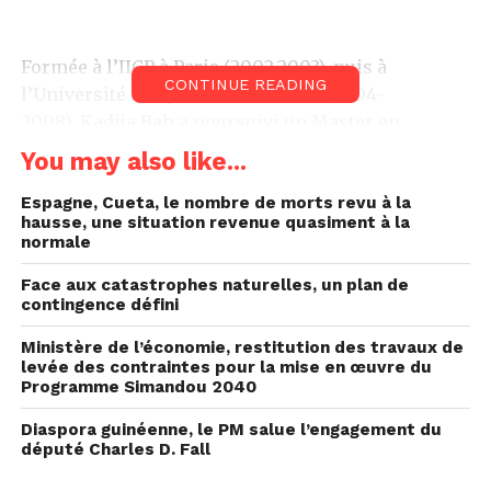
Formée à l’IICP à Paris (2002-2003), puis à
CONTINUE READING
l’Université du Québec à Montréal (2004-
2008), Kadija Bah a poursuivi un Master en
développement durable et responsabilité sociétale
You may also like...
des entreprises (RSE), qu’elle relie directement à
ses engagements sur le terrain. Ce parcours
Espagne, Cueta, le nombre de morts revu à la
hausse, une situation revenue quasiment à la
académique atypique lui a permis de structurer
normale
une approche globale des questions sociales et
économiques.
Face aux catastrophes naturelles, un plan de
contingence défini
Elle débute sa carrière en 1998 en créant Ladies In
Ministère de l’économie, restitution des travaux de
Management, une agence de communication
levée des contraintes pour la mise en œuvre du
Programme Simandou 2040
destinée à favoriser l’employabilité des jeunes
femmes dans un secteur encore très masculinisé.
Diaspora guinéenne, le PM salue l’engagement du
Très tôt, elle inscrit son travail dans une logique
député Charles D. Fall
d’impact social.