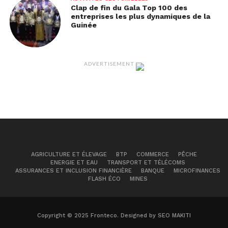
régénérés deviennent plus fertiles et favorisent
Clap de fin du Gala Top 100 des
entreprises les plus dynamiques de la
une agriculture durable.
Guinée
Investir dans la nature revient donc à investir
dans notre propre avenir.
ADVERTISEMENT
Des exemples inspirants à
travers le monde
Plusieurs initiatives démontrent déjà que la
restauration environnementale produit des
résultats tangibles.
AGRICULTURE ET ÉLEVAGE
BTP
COMMERCE
PÊCHE
ENERGIE ET EAU
TRANSPORT ET TÉLÉCOMS
La Grande Muraille Verte en
ASSURANCES ET INCLUSION FINANCIÈRE
BANQUE
MICROFINANCES
FLASH ÉCO
MINES
Afrique
Lancée par l’Union africaine, la Grande Muraille
Verte vise à restaurer des millions d’hectares de
Copyright © 2025 Fronteco. Designed by SEO MAKITI
terres dégradées dans la région sahélienne. Ce