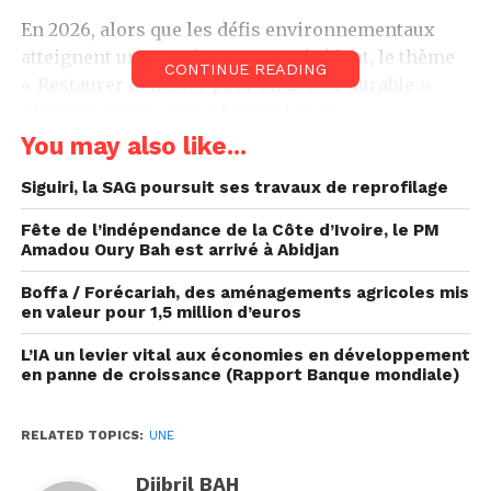
En 2026, alors que les défis environnementaux
atteignent une ampleur sans précédent, le thème
CONTINUE READING
« Restaurer la nature pour un avenir durable »
résonne comme une nécessité et une
responsabilité collective. La dégradation des
You may also like...
écosystèmes, la perte de biodiversité, les effets du
Siguiri, la SAG poursuit ses travaux de reprofilage
changement climatique et la pollution croissante
rappellent l’urgence d’agir pour restaurer
Fête de l’indépendance de la Côte d’Ivoire, le PM
l’équilibre entre les activités humaines et les
Amadou Oury Bah est arrivé à Abidjan
capacités de régénération de la nature.
Boffa / Forécariah, des aménagements agricoles mis
en valeur pour 1,5 million d’euros
Un constat alarmant : la
L’IA un levier vital aux économies en développement
nature sous pression
en panne de croissance (Rapport Banque mondiale)
Au cours des cinquante dernières années, la
planète a connu une transformation accélérée liée
RELATED TOPICS:
UNE
à l’expansion urbaine, à l’industrialisation, à
Djibril BAH