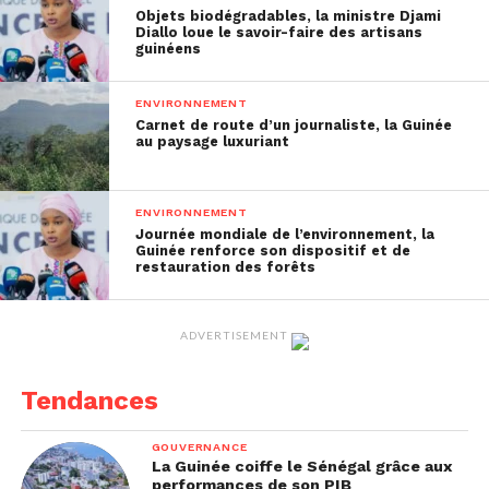
Objets biodégradables, la ministre Djami
chaleur extrêmes et l’érosion des sols affectent
Diallo loue le savoir-faire des artisans
directement les populations, les économies et la
guinéens
sécurité alimentaire mondiale.
ENVIRONNEMENT
Face à cette réalité, la restauration des
Carnet de route d’un journaliste, la Guinée
au paysage luxuriant
écosystèmes n’est plus uniquement une démarche
écologique ; elle constitue un levier stratégique
pour assurer la résilience des sociétés humaines.
ENVIRONNEMENT
Journée mondiale de l’environnement, la
Restaurer la nature : une
Guinée renforce son dispositif et de
restauration des forêts
solution concrète et
efficace
ADVERTISEMENT
La restauration de la nature consiste à réparer les
Tendances
écosystèmes dégradés afin qu’ils retrouvent leur
capacité à fournir des services essentiels à
GOUVERNANCE
l’humanité. Cette démarche peut prendre
La Guinée coiffe le Sénégal grâce aux
différentes formes:
performances de son PIB