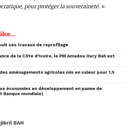
cratique, pour protéger la souveraineté.
»
ike...
rsuit ses travaux de reprofilage
ance de la Côte d’Ivoire, le PM Amadou Oury Bah est
, des aménagements agricoles mis en valeur pour 1,5
al aux économies en développement en panne de
rt Banque mondiale)
E
jibril BAH