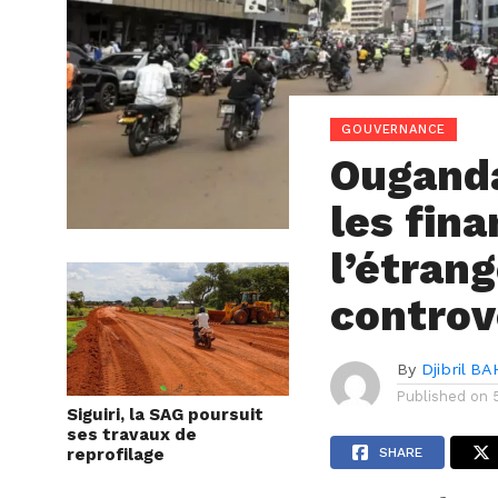
GOUVERNANCE
Ouganda,
les fin
l’étran
controv
By
Djibril BA
Published on
Siguiri, la SAG poursuit
ses travaux de
reprofilage
SHARE