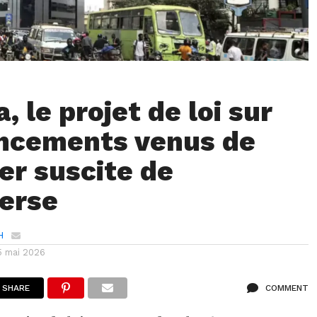
 le projet de loi sur
ancements venus de
ger suscite de
erse
H
5 mai 2026
SHARE
COMMENT