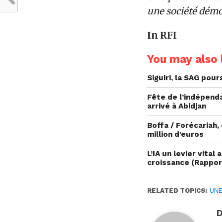
une société démo
In RFI
You may also l
Siguiri, la SAG pou
Fête de l’indépend
arrivé à Abidjan
Boffa / Forécariah
million d’euros
L’IA un levier vit
croissance (Rappo
RELATED TOPICS:
UN
D