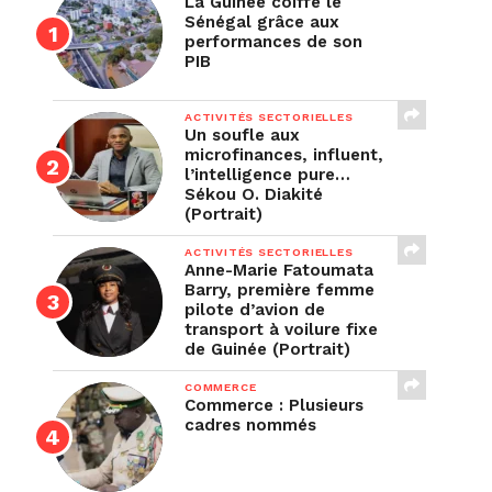
La Guinée coiffe le
Sénégal grâce aux
performances de son
PIB
ACTIVITÉS SECTORIELLES
Un soufle aux
microfinances, influent,
l’intelligence pure…
Sékou O. Diakité
(Portrait)
ACTIVITÉS SECTORIELLES
Anne-Marie Fatoumata
Barry, première femme
pilote d’avion de
transport à voilure fixe
de Guinée (Portrait)
COMMERCE
Commerce : Plusieurs
cadres nommés