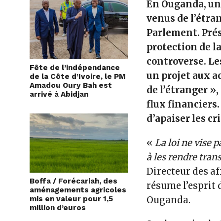
En Ouganda, un 
venus de l’étra
Parlement. Pré
protection de la
controverse. L
Fête de l’indépendance
un projet aux ac
de la Côte d’Ivoire, le PM
Amadou Oury Bah est
de l’étranger »,
arrivé à Abidjan
flux financier
d’apaiser les cr
«
La loi ne vise 
à les rendre tran
Directeur des af
Boffa / Forécariah, des
résume l’esprit 
aménagements agricoles
mis en valeur pour 1,5
Ouganda.
million d’euros