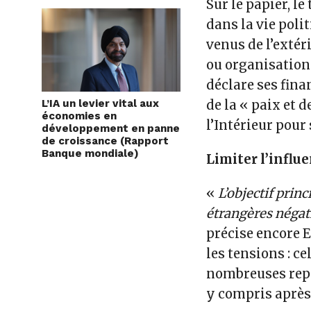
Sur le papier, l
dans la vie poli
venus de l’exté
ou organisation 
déclare ses fin
L’IA un levier vital aux
de la « paix et d
économies en
l’Intérieur pour
développement en panne
de croissance (Rapport
Banque mondiale)
Limiter l’influ
«
L’objectif princ
étrangères négati
précise encore E
les tensions : ce
nombreuses repri
y compris aprè