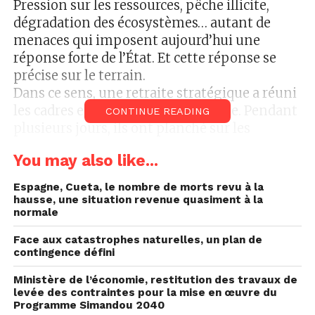
Pression sur les ressources, pêche illicite,
dégradation des écosystèmes… autant de
menaces qui imposent aujourd’hui une
réponse forte de l’État. Et cette réponse se
précise sur le terrain.
Dans ce sens, une retraite stratégique a réuni
les cadres et techniciens de la pêche. Pendant
CONTINUE READING
plusieurs jours, ils ont planché sur les
mécanismes de mise en œuvre du nouveau
You may also like...
code. Harmonisation des actions,
renforcement du contrôle, l’amélioration de
Espagne, Cueta, le nombre de morts revu à la
la gouvernance… les priorités sont clairement
hausse, une situation revenue quasiment à la
normale
définies.
Au cœur des échanges, une ambition, celle de
Face aux catastrophes naturelles, un plan de
préserver durablement les ressources
contingence défini
halieutiques tout en garantissant des
Ministère de l’économie, restitution des travaux de
retombées économiques pour les
levée des contraintes pour la mise en œuvre du
communautés locales. Une démarche qui
Programme Simandou 2040