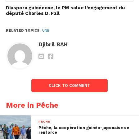
s’inscrit dans le cadre du projet de
Diaspora guinéenne, le PM salue l’engagement du
renforcement de la gouvernance des pêches,
député Charles D. Fall
avec un accent particulier sur la conservation
de la zone côtière et maritime.
RELATED TOPICS:
UNE
Entre réformes juridiques et mobilisation des
acteurs, la Guinée pose les bases d’une
Djibril BAH
nouvelle gouvernance des pêches. Un
chantier ambitieux, dont le succès dépendra
désormais de sa mise en œuvre effective.
Algassimou Bah
+224 628 29 39 47
CLICK TO COMMENT
More in Pêche
PÊCHE
Pêche, la coopération guinéo-japonaise se
renforce