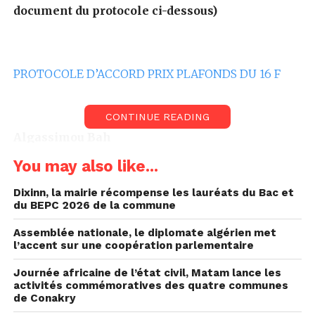
document du protocole ci-dessous)
PROTOCOLE D’ACCORD PRIX PLAFONDS DU 16 F
CONTINUE READING
Algassimou Bah
You may also like...
+224 628 29 39 47
Dixinn, la mairie récompense les lauréats du Bac et
du BEPC 2026 de la commune
Assemblée nationale, le diplomate algérien met
l’accent sur une coopération parlementaire
Journée africaine de l’état civil, Matam lance les
activités commémoratives des quatre communes
de Conakry