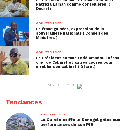
Patricia Lamah comme conseillères (
productives, commerciales et distributives. »
Décret)
Il a enfin réaffirmé que la Guinée doit refuser la
GOUVERNANCE
fatalité des nations riches en ressources mais
Le franc guinéen, expression de la
pauvres en développement : « Rares sont les pays
souveraineté nationale ( Conseil des
Ministres )
qui se sont développés durablement en se limitant
à l’exploitation minière. La rente minière seule n’a
GOUVERNANCE
jamais conduit à l’industrialisation ni au progrès
Le Président nomme Fodé Amadou Fofana
partagé. »
chef de Cabinet et autres cadres pour
meubler son cabinet ( Décret)
In AGP
ADVERTISEMENT
Tendances
GOUVERNANCE
La Guinée coiffe le Sénégal grâce aux
performances de son PIB