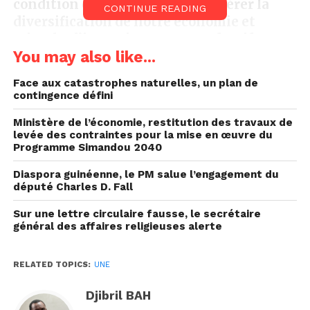
condition essentielle pour accélérer la
CONTINUE READING
diversification de notre économie et
stimuler l’investissement productif », a
You may also like...
déclaré
l
a Ministre de l’Industrie et des
PME, Dre Diaka S
idibé.
Face aux catastrophes naturelles, un plan de
Poursuivant son intervention, elle a précisé : « Le
contingence défini
GBF s’articule parfaitement avec les objectifs du
Ministère de l’économie, restitution des travaux de
programme Simandou 2040, remis récemment au
levée des contraintes pour la mise en œuvre du
Chef de l’État. Sur les 75 milliards de dollars
Programme Simandou 2040
d’investissements attendus, près de 45 milliards
Diaspora guinéenne, le PM salue l’engagement du
devront être mobilisés grâce au concours du
député Charles D. Fall
secteur privé, pour la première vague de projets. »
Sur une lettre circulaire fausse, le secrétaire
Le 2ᵉ Vice-président du Comité de pilotage du GBF
général des affaires religieuses alerte
et Président de la CGE-GUI, Ansoumane Kaba, a
rappelé que le Forum constitue pour les acteurs
RELATED TOPICS:
UNE
du secteur privé le cadre idéal d’expression de
leurs préoccupations en matière de
Djibril BAH