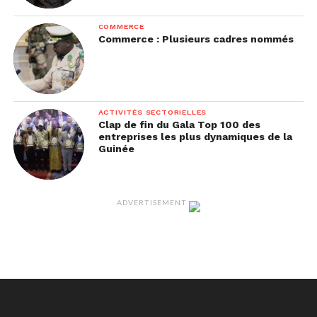
de la campagne «
Forever Present
» du groupe De
Beers ou «
We Protect A Lega
COMMERCE
Commerce : Plusieurs cadres nommés
In Agence Ecofin
ACTIVITÉS SECTORIELLES
Clap de fin du Gala Top 100 des
entreprises les plus dynamiques de la
Guinée
ADVERTISEMENT