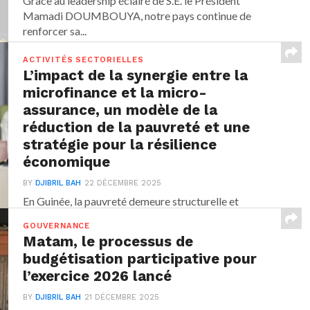
Grâce au leadership éclairé de S.E. le Président
Mamadi DOUMBOUYA, notre pays continue de
renforcer sa...
ACTIVITÉS SECTORIELLES
L’impact de la synergie entre la
microfinance et la micro-
assurance, un modèle de la
réduction de la pauvreté et une
stratégie pour la résilience
économique
BY
DJIBRIL BAH
22 DÉCEMBRE 2025
En Guinée, la pauvreté demeure structurelle et
multidimensionnelle, alimentée par une forte
GOUVERNANCE
vulnérabilité aux chocs sanitaires,...
Matam, le processus de
budgétisation participative pour
l’exercice 2026 lancé
BY
DJIBRIL BAH
21 DÉCEMBRE 2025