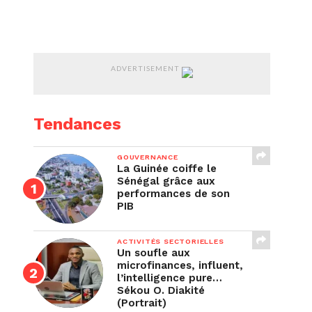
MINES
ACTIVITÉS SECTORIELLES
ADVERTISEMENT
Tendances
GOUVERNANCE
La Guinée coiffe le
Sénégal grâce aux
performances de son
PIB
ACTIVITÉS SECTORIELLES
Un soufle aux
microfinances, influent,
l’intelligence pure…
Sékou O. Diakité
(Portrait)