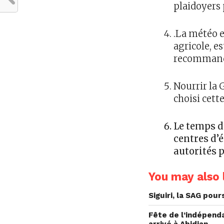
plaidoyers 
.La météo e
agricole, e
recommanda
Nourrir la 
choisi cett
Le temps d
centres d’é
autorités 
You may also l
Siguiri, la SAG pou
Fête de l’indépend
arrivé à Abidjan