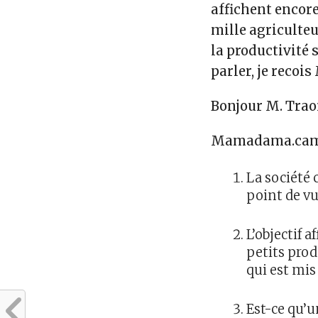
affichent encore
mille agriculte
la productivité 
parler, je reco
Bonjour M. Trao
Mamadama.cam
La société c
point de vu
L’objectif 
petits prod
qui est mis
Est-ce qu’un