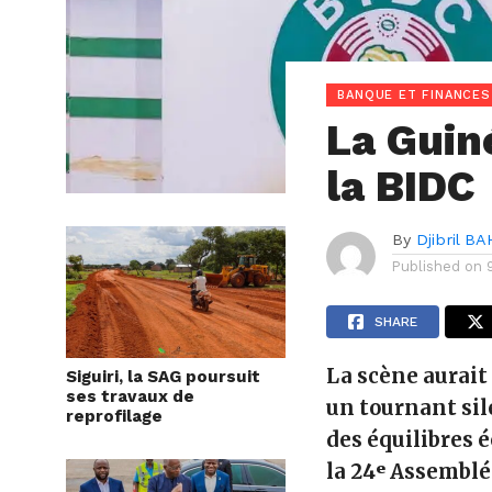
BANQUE ET FINANCES
La Guin
la BIDC
By
Djibril BA
Published on
SHARE
La scène aurait
Siguiri, la SAG poursuit
ses travaux de
un tournant sil
reprofilage
des équilibres 
la 24ᵉ Assemblé